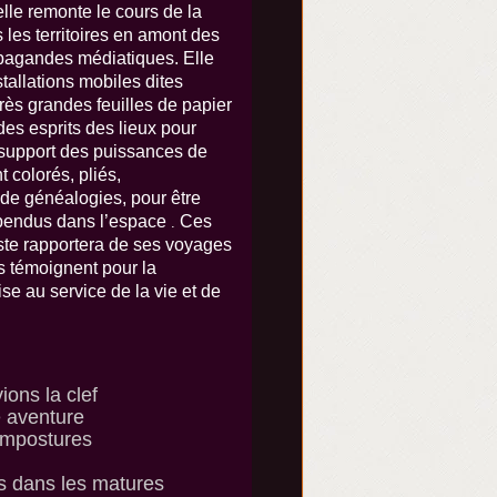
 elle remonte le cours de la
les territoires en amont des
opagandes médiatiques. Elle
tallations mobiles dites
rès grandes feuilles de papier
es esprits des lieux pour
 support des puissances de
t colorés, pliés,
 de généalogies, pour être
spendus dans l’espace
Ces
.
tiste rapportera de ses voyages
s témoignent pour la
se au service de la vie et de
ions la clef
le aventure
’impostures
s dans les matures