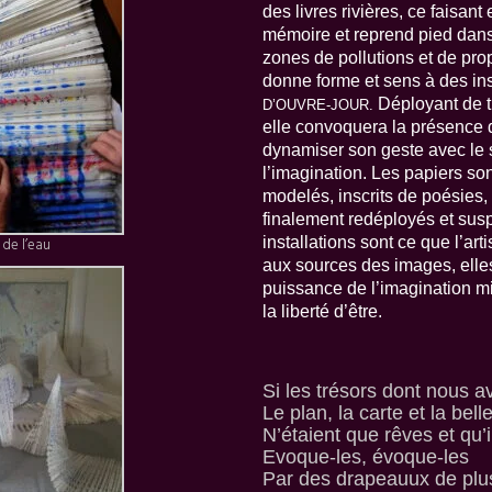
des livres rivières, ce faisant
mémoire et reprend pied dans 
zones de pollutions et de pr
donne forme et sens à des ins
Déployant de t
D’OUVRE-JOUR.
elle convoquera la présence d
dynamiser son geste avec le
l’imagination. Les papiers son
modelés, inscrits de poésies,
finalement redéployés et su
installations sont ce que l’ar
s de l’eau
aux sources des images, elle
puissance de l’imagination mi
la liberté d’être.
Si les trésors dont nous av
Le plan, la carte et la bel
N’étaient que rêves et qu
Evoque-les, évoque-les
Par des drapeauux de plu