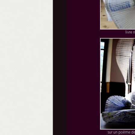
livre 
sur un poème d