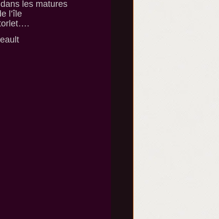
 dans les matures
 l’île
torlet….
neault