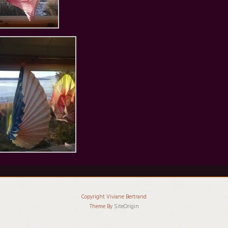
Copyright Viviane Bertrand
Theme By
SiteOrigin