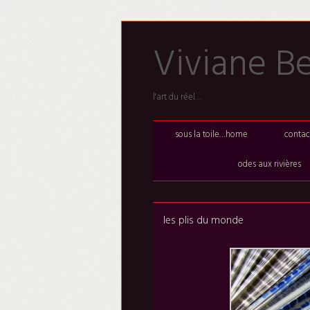
Skip
Viviane B
to
content
l'art du réel…
sous la toile…home
contac
odes aux rivières
les plis du monde